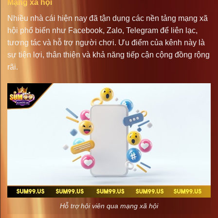
Mạng xã hội
Nhiều nhà cái hiện nay đã tận dụng các nền tảng mạng xã
hội phổ biến như Facebook, Zalo, Telegram để liên lạc,
tương tác và hỗ trợ người chơi. Ưu điểm của kênh này là
sự tiện lợi, thân thiện và khả năng tiếp cận cộng đồng rộng
rãi.
Hỗ trợ hội viên qua mạng xã hội