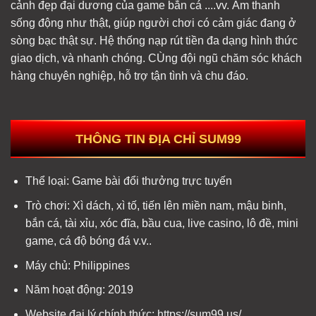
cảnh đẹp đại dương của game bắn cá ....vv. Âm thanh
sống động như thật, giúp người chơi có cảm giác đang ở
sòng bạc thật sự. Hệ thống nạp rút tiền đa dạng hình thức
giao dịch, và nhanh chóng. CÙng đội ngũ chăm sóc khách
hàng chuyên nghiệp, hỗ trợ tận tình và chu đáo.
THÔNG TIN ĐỊA CHỈ SUM99
Thể loại: Game bài đổi thưởng trực tuyến
Trò chơi: Xì dách, xì tố, tiến lên miền nam, mậu binh,
bắn cá, tài xỉu, xóc đĩa, bầu cua, live casino, lô đề, mini
game, cá độ bóng đá v.v..
Máy chủ: Philippines
Năm hoạt động: 2019
Website đại lý chính thức: https://sum99.us/