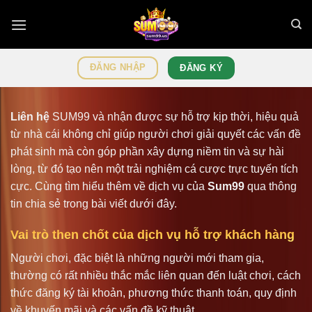
Bỏ
qua
nội
dung
ĐĂNG NHẬP
ĐĂNG KÝ
Liên hệ
SUM99 và nhận được sự hỗ trợ kịp thời, hiệu quả
từ nhà cái không chỉ giúp người chơi giải quyết các vấn đề
phát sinh mà còn góp phần xây dựng niềm tin và sự hài
lòng, từ đó tạo nên một trải nghiệm cá cược trực tuyến tích
cực. Cùng tìm hiểu thêm về dịch vụ của
Sum99
qua thông
tin chia sẻ trong bài viết dưới đây.
Vai trò then chốt của dịch vụ hỗ trợ khách hàng
Người chơi, đặc biệt là những người mới tham gia,
thường có rất nhiều thắc mắc liên quan đến luật chơi, cách
thức đăng ký tài khoản, phương thức thanh toán, quy định
về khuyến mãi và các vấn đề kỹ thuật.