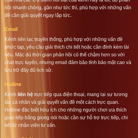
hồi nhanh chóng, gần như tức thì, phù hợp với những vấn
đề cần giải quyết ngay lập tức.
Email
Kênh liên lạc truyền thống, phù hợp với những vấn đề
phức tạp, yêu cầu giải thích chi tiết hoặc cần đính kèm tài
liệu. Mặc dù thời gian phản hồi có thể chậm hơn so với
chat trực tuyến, nhưng email đảm bảo tính bảo mật cao và
lưu trữ đầy đủ lịch sử.
Hotline
Kênh
liên hệ
trực tiếp qua điện thoại, mang lại sự tương
tác cá nhân và giải quyết vấn đề một cách trực quan.
Hotline đặc biệt hữu ích cho những người chơi ưa thích
giao tiếp bằng giọng nói hoặc cần sự hỗ trợ trực tiếp, chi
tiết từ nhân viên tư vấn.