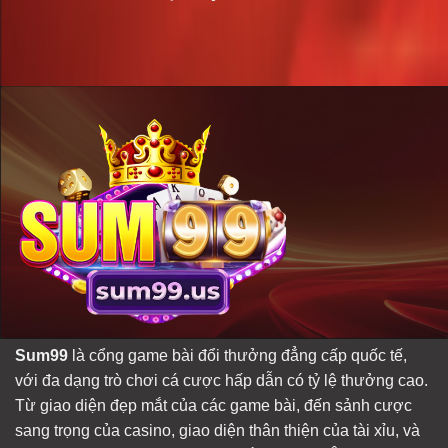
Sum99
là cổng game bài đổi thưởng đẳng cấp quốc tế,
với đa dạng trò chơi cá cược hấp dẫn có tỷ lệ thưởng cao.
Từ giao diện đẹp mắt của các game bài, đến sảnh cược
sang trọng của casino, giao diện thân thiện của tài xỉu, và