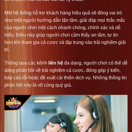
Một hệ thống hỗ trợ khách hàng hiệu quả sẽ đóng vai trò
như một người hướng dẫn tận tâm, giải đáp mọi thắc mắc
của người chơi một cách nhanh chóng, chính xác và dễ
hiểu. Điều này giúp người chơi cảm thấy an tâm, tự tin
hơn khi tham gia cá cược và tập trung vào trải nghiệm giải
trí.
Thông qua các kênh
liên hệ
đa dạng, người chơi có thể dễ
dàng phản hồi về trải nghiệm cá cược, đóng góp ý kiến,
báo cáo lỗi hoặc đề xuất cải thiện dịch vụ. Những thông tin
phản hồi này là vô cùng quý giá.