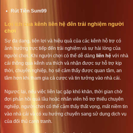
Rút Tiền Sum99
Lợi ích của kênh liên hệ đến trải nghiệm người
chơi
Sự đa dạng, tiện lợi và hiệu quả của các kênh hỗ trợ có
ảnh hưởng trực tiếp đến trải nghiệm và sự hài lòng của
người chơi. Khi người chơi có thể dễ dàng
liên hệ
với nhà
cái thông qua kênh ưa thích và nhận được sự hỗ trợ kịp
thời, chuyên nghiệp, họ sẽ cảm thấy được quan tâm, an
tâm hơn khi tham gia cá cược và tin tưởng vào nhà cái.
Ngược lại, nếu việc liên lạc gặp khó khăn, thời gian chờ
đợi phản hồi quá lâu hoặc nhân viên hỗ trợ thiếu chuyên
nghiệp, người chơi có thể cảm thấy thất vọng, mất niềm tin
vào nhà cái và có xu hướng chuyển sang sử dụng dịch vụ
của đối thủ cạnh tranh.