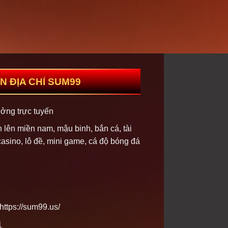
N ĐỊA CHỈ SUM99
ưởng trực tuyến
iến lên miền nam, mậu binh, bắn cá, tài
 casino, lô đề, mini game, cá độ bóng đá
https://sum99.us/
1