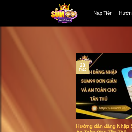
Bỏ
qua
Nạp Tiền
Hướn
nội
dung
28
Th10
Hướng dẫn đăng Nhập 