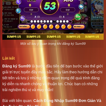
Một số lưu ý quan trọng khi đăng ký Sum99
Lời kết
Đăng ký Sum99
là bước đầu tiên để bạn bước vào thế giới
giải trí trực tuyến đầy màu sắc. Hãy làm theo hướng dẫn chi
tiết trên và lưu ý những điểm quan trọng để quá trình đăng
ký diễn ra nhanh chóng và thuận lợi. Chúc bạn có những
trải nghiệm thú vị và may mắn!
Bài viết liên quan:
Cách Đăng Nhập Sum99 Đơn Giản Và