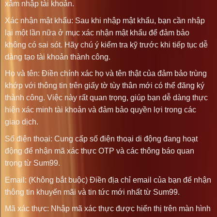
xâm nhập tài khoản.
Xác nhận mật khẩu: Sau khi nhập mật khẩu, bạn cần nhập
lại một lần nữa ở mục xác nhận mật khẩu để đảm bảo
không có sai sót. Hãy chú ý kiểm tra kỹ trước khi tiếp tục dễ
dàng tạo tài khoản thành công.
Họ và tên: Điền chính xác họ và tên thật của đảm bảo trùng
khớp với thông tin trên giấy tờ tùy thân mới có thể đăng ký
thành công. Việc này rất quan trọng, giúp bạn dễ dàng thực
hiện xác minh tài khoản và đảm bảo quyền lợi trong các
giao dịch.
Số điện thoại: Cung cấp số điện thoại di động đang hoạt
động để nhận mã xác thực OTP và các thông báo quan
trọng từ Sum99.
Email: (Không bắt buộc) Điền địa chỉ email của bạn để nhận
thông tin khuyến mãi và tin tức mới nhất từ Sum99.
Mã xác thực: Nhập mã xác thực được hiển thị trên màn hình