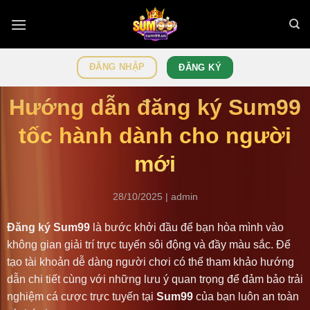
Bỏ
qua
nội
dung
ĐĂNG NHẬP
ĐĂNG KÝ
Hướng dẫn đăng ký Sum99
tốc hành dành cho người
mới
28/10/2025 | admin
Đăng ký Sum99
là bước khởi đầu để bạn hòa mình vào
không gian giải trí trực tuyến sôi động và đầy màu sắc. Để
tạo tài khoản dễ dàng người chơi có thể tham khảo hướng
dẫn chi tiết cùng với những lưu ý quan trọng để đảm bảo trải
nghiệm cá cược trực tuyến tại
Sum99
của bạn luôn an toàn