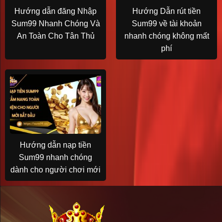
Hướng dẫn đăng Nhập
Hướng Dẫn rút tiền
Sum99 Nhanh Chóng Và
Sum99 về tài khoản
An Toàn Cho Tân Thủ
nhanh chóng không mất
phí
Hướng dẫn nạp tiền
Sum99 nhanh chóng
dành cho người chơi mới