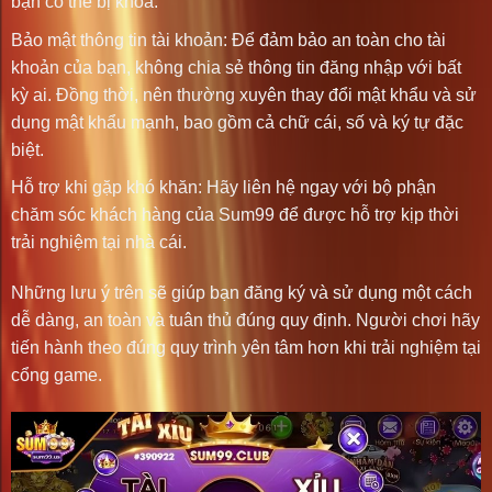
bạn có thể bị khóa.
Bảo mật thông tin tài khoản: Để đảm bảo an toàn cho tài
khoản của bạn, không chia sẻ thông tin đăng nhập với bất
kỳ ai. Đồng thời, nên thường xuyên thay đổi mật khẩu và sử
dụng mật khẩu mạnh, bao gồm cả chữ cái, số và ký tự đặc
biệt.
Hỗ trợ khi gặp khó khăn: Hãy liên hệ ngay với bộ phận
chăm sóc khách hàng của Sum99 để được hỗ trợ kịp thời
trải nghiệm tại nhà cái.
Những lưu ý trên sẽ giúp bạn đăng ký và sử dụng một cách
dễ dàng, an toàn và tuân thủ đúng quy định. Người chơi hãy
tiến hành theo đúng quy trình yên tâm hơn khi trải nghiệm tại
cổng game.