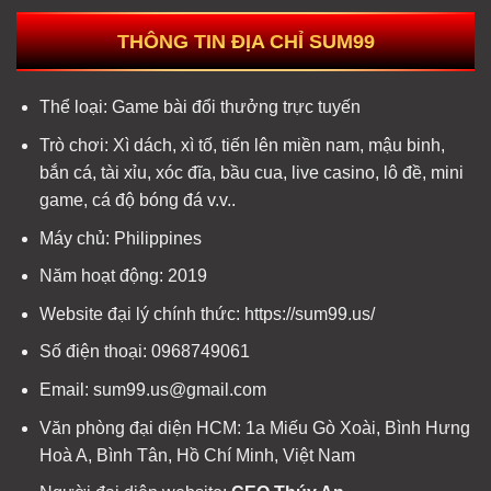
THÔNG TIN ĐỊA CHỈ SUM99
Thể loại: Game bài đổi thưởng trực tuyến
Trò chơi: Xì dách, xì tố, tiến lên miền nam, mậu binh,
bắn cá, tài xỉu, xóc đĩa, bầu cua, live casino, lô đề, mini
game, cá độ bóng đá v.v..
Máy chủ: Philippines
Năm hoạt động: 2019
Website đại lý chính thức: https://sum99.us/
Số điện thoại: 0968749061
Email:
sum99.us@gmail.com
Văn phòng đại diện HCM: 1a Miếu Gò Xoài, Bình Hưng
Hoà A, Bình Tân, Hồ Chí Minh, Việt Nam