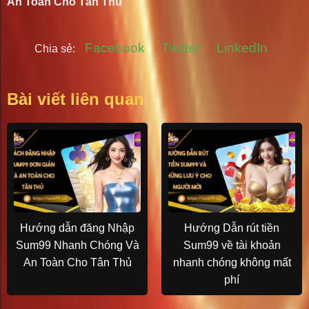
An Toàn Cho Tân Thủ
Facebook
Twitter
LinkedIn
Chia sẻ:
Bài viết liên quan
Hướng dẫn đăng Nhập
Hướng Dẫn rút tiền
Sum99 Nhanh Chóng Và
Sum99 về tài khoản
An Toàn Cho Tân Thủ
nhanh chóng không mất
phí