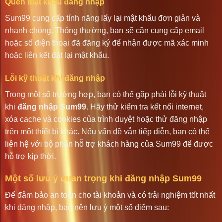
Quên mật khẩu đăng nhập
Sum99 cung cấp tính năng lấy lại mật khẩu đơn giản và
nhanh chóng. Thông thường, bạn sẽ cần cung cấp email
hoặc số điện thoại đã đăng ký để nhận được mã xác minh
hoặc liên kết đặt lại mật khẩu.
Lỗi kỹ thuật khi đăng nhập
Trong một số trường hợp, bạn có thể gặp phải lỗi kỹ thuật
khi
đăng nhập Sum99
. Hãy thử kiểm tra kết nối internet,
xóa cache và cookies của trình duyệt hoặc thử đăng nhập
trên một thiết bị khác. Nếu vấn đề vẫn tiếp diễn, bạn có thể
liên hệ với bộ phận hỗ trợ khách hàng của Sum99 để được
hỗ trợ kịp thời.
Một số lưu ý quan trọng khi đăng nhập Sum99
Để đảm bảo an toàn cho tài khoản và có trải nghiệm tốt nhất
khi đăng nhập, bạn nên lưu ý một số điểm sau: