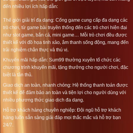
đến nhiều lợi ích hấp dẫn:
Thế giới giải trí đa dạng: Cổng game cung cấp đa dạng các
trò chơi, từ game bài truyền thống đến các trò chơi hiện đại
như slot game, bắn cá, mini game… Mỗi trò chơi đều được
thiết kế với đồ họa tinh xảo, âm thanh sống động, mang đến
trải nghiệm chân thực và thú vị.
Khuyến mãi hấp dẫn: Sum99 thường xuyên tổ chức các
chương trình khuyến mãi, tặng thưởng cho người chơi, đặc
biệt là tân thủ.
Giao dịch an toàn, nhanh chóng: Hệ thống thanh toán được
thiết kế để đảm bảo an toàn và tiện lợi cho người dùng với
nhiều phương thức giao dịch đa dạng.
Hỗ trợ khách hàng chuyên nghiệp: Đội ngũ hỗ trợ khách
hàng luôn sẵn sàng giải đáp mọi thắc mắc và hỗ trợ bạn
24/7.