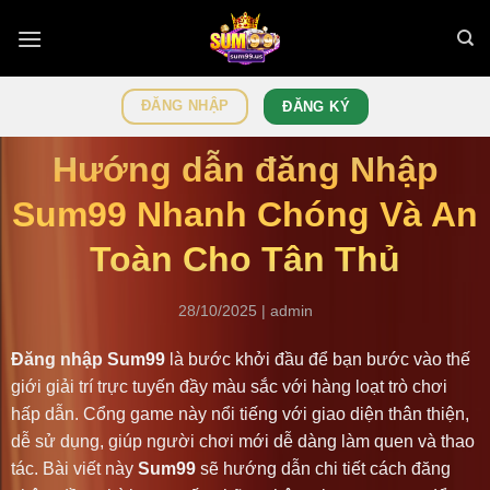
Bỏ
qua
nội
dung
ĐĂNG NHẬP
ĐĂNG KÝ
Hướng dẫn đăng Nhập
Sum99 Nhanh Chóng Và An
Toàn Cho Tân Thủ
28/10/2025 | admin
Đăng nhập Sum99
là bước khởi đầu để bạn bước vào thế
giới giải trí trực tuyến đầy màu sắc với hàng loạt trò chơi
hấp dẫn. Cổng game này nổi tiếng với giao diện thân thiện,
dễ sử dụng, giúp người chơi mới dễ dàng làm quen và thao
tác. Bài viết này
Sum99
sẽ hướng dẫn chi tiết cách đăng