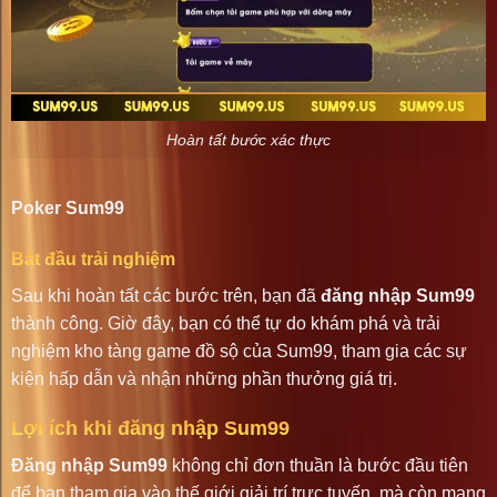
Hoàn tất bước xác thực
Poker Sum99
Bắt đầu trải nghiệm
Sau khi hoàn tất các bước trên, bạn đã
đăng nhập Sum99
thành công. Giờ đây, bạn có thể tự do khám phá và trải
nghiệm kho tàng game đồ sộ của Sum99, tham gia các sự
kiện hấp dẫn và nhận những phần thưởng giá trị.
Lợi ích khi đăng nhập Sum99
Đăng nhập Sum99
không chỉ đơn thuần là bước đầu tiên
để bạn tham gia vào thế giới giải trí trực tuyến, mà còn mang