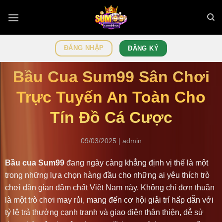
Bỏ
qua
nội
dung
ĐĂNG NHẬP
ĐĂNG KÝ
Bầu Cua Sum99 Sân Chơi
Trực Tuyến An Toàn Cho
Tín Đồ Cá Cược
09/03/2025 | admin
Bầu cua Sum99
đang ngày càng khẳng định vị thế là một
trong những lựa chọn hàng đầu cho những ai yêu thích trò
chơi dân gian đậm chất Việt Nam này. Không chỉ đơn thuần
là một trò chơi may rủi, mang đến cơ hội giải trí hấp dẫn với
tỷ lệ trả thưởng cạnh tranh và giao diện thân thiện, dễ sử