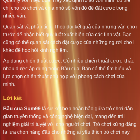
Quản lý vốn hiệu quả: Hãy xác định rõ số vốn mình có thể
chi cho trò chơi và chia nhỏ số vốn đó để đặt cược trong
nhiều ván.
Quan sát và phân tích: Theo dõi kết quả của những ván chơi
trước để nhận biết quy luật xuất hiện của các linh vật. Bạn
cũng có thể quan sát cách đặt cược của những người chơi
khác để học hỏi kinh nghiệm.
Áp dụng chiến thuật cược: Có nhiều chiến thuật cược khác
nhau được áp dụng trong Bầu cua. Bạn có thể tìm hiểu và
lựa chọn chiến thuật phù hợp với phong cách chơi của
mình.
Lời kết
Bầu cua Sum99
là sự kết hợp hoàn hảo giữa trò chơi dân
gian truyền thống và công nghệ hiện đại, mang đến trải
nghiệm giải trí tuyệt vời cho người chơi. Trò chơi xứng đáng
là lựa chọn hàng đầu cho những ai yêu thích trò chơi này.