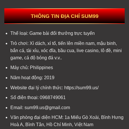
THÔNG TIN ĐỊA CHỈ SUM99
Thể loại: Game bài đổi thưởng trực tuyến
Trò chơi: Xì dách, xì tố, tiến lên miền nam, mậu binh,
bắn cá, tài xỉu, xóc đĩa, bầu cua, live casino, lô đề, mini
game, cá độ bóng đá v.v..
Máy chủ: Philippines
Năm hoạt động: 2019
Website đại lý chính thức: https://sum99.us/
Số điện thoại: 0968749061
Email:
sum99.us@gmail.com
Văn phòng đại diện HCM: 1a Miếu Gò Xoài, Bình Hưng
Hoà A, Bình Tân, Hồ Chí Minh, Việt Nam