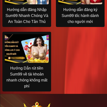
Hướng dẫn đăng Nhập
Hướng dẫn đăng ký
Sum99 Nhanh Chóng Và
Sum99 tốc hành dành
An Toàn Cho Tân Thủ
cho người mới
Hướng Dẫn rút tiền
Sum99 về tài khoản
nhanh chóng không mất
phí