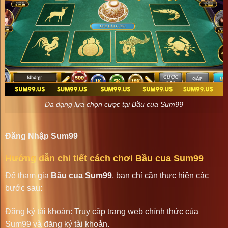
Đa dạng lựa chọn cược tại Bầu cua Sum99
Đăng Nhập Sum99
Hướng dẫn chi tiết cách chơi Bầu cua Sum99
Để tham gia
Bầu cua Sum99
, bạn chỉ cần thực hiện các
bước sau:
Đăng ký tài khoản: Truy cập trang web chính thức của
Sum99 và đăng ký tài khoản.